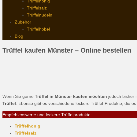
Trüffelhonig
Trüffelsalz
Trüffelnudeln
Zubehör
Trüffelhobel
Blog
Trüffel kaufen Münster – Online bestellen
Wenn Sie gerne
Trüffel in Münster kaufen möchten
jedoch bisher n
Trüffel
. Ebenso gibt es verschiedene leckere Trüffel-Produkte, die e
Empfehlenswerte und leckere Trüffelprodukte:
Trüffelhonig
Trüffelsalz