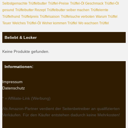
Selbstgemachte Trüffelbutter
Trüffel-Preise
Trüffel-Öl Geschmack
Trüffel-Öl
gesund
Trüffelbutter Rezept
Trüffelbutter selber machen
Trüffelernte
Trüffelhund
Trüffelpreis
Trüffelsaison
Trüffelsuche verboten
Warum Trüffel
Teuer
Welches Trüffel-Öl
Woher kommen Trüffel
Wo wachsen Trüffel
Beliebt & Lecker
Keine Produkte gefunden.
Informationen:
Impressum
Datenschutz
* = Affiliate-Link (Werbung)
Als Amazon-Partner verdient der Seitenbetreiber an qualifizierten
Verkäufen. Für den Käufer entstehen dadurch keine Mehrkosten!