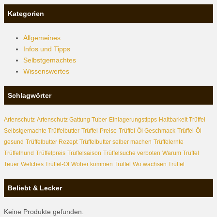
Kategorien
Allgemeines
Infos und Tipps
Selbstgemachtes
Wissenswertes
Schlagwörter
Artenschutz
Artenschutz Gattung Tuber
Einlagerungstipps
Haltbarkeit Trüffel
Selbstgemachte Trüffelbutter
Trüffel-Preise
Trüffel-Öl Geschmack
Trüffel-Öl
gesund
Trüffelbutter Rezept
Trüffelbutter selber machen
Trüffelernte
Trüffelhund
Trüffelpreis
Trüffelsaison
Trüffelsuche verboten
Warum Trüffel
Teuer
Welches Trüffel-Öl
Woher kommen Trüffel
Wo wachsen Trüffel
Beliebt & Lecker
Keine Produkte gefunden.