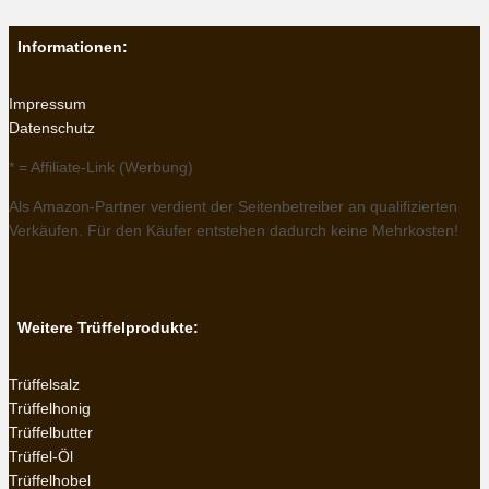
Informationen:
Impressum
Datenschutz
* = Affiliate-Link (Werbung)
Als Amazon-Partner verdient der Seitenbetreiber an qualifizierten
Verkäufen. Für den Käufer entstehen dadurch keine Mehrkosten!
Weitere Trüffelprodukte:
Trüffelsalz
Trüffelhonig
Trüffelbutter
Trüffel-Öl
Trüffelhobel